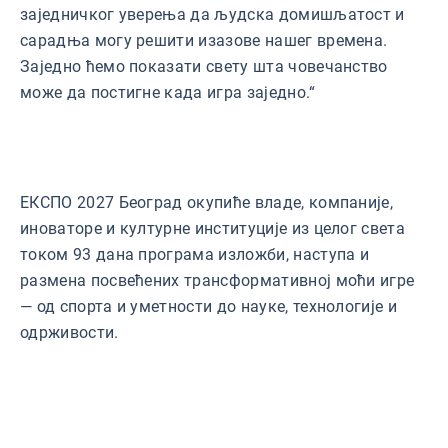
заједничког уверења да људска домишљатост и
сарадња могу решити изазове нашег времена.
Заједно ћемо показати свету шта човечанство
може да постигне када игра заједно.“
ЕКСПО 2027 Београд окупиће владе, компаније,
иноваторе и културне институције из целог света
током 93 дана програма изложби, наступа и
размена посвећених трансформативној моћи игре
— од спорта и уметности до науке, технологије и
одрживости.