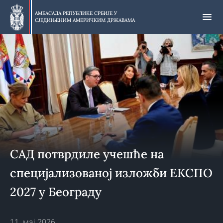
Прескочи
на
АМБАСАДА РЕПУБЛИКЕ СРБИЈЕ У
СЈЕДИЊЕНИМ АМЕРИЧКИМ ДРЖАВАМА
главни
део
САД потврдиле учешће на
специјализованој изложби ЕКСПО
2027 у Београду
11. мај 2026.