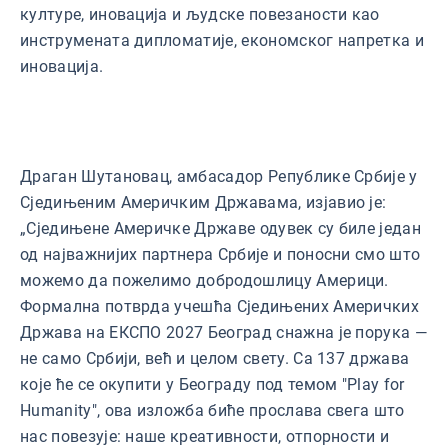
културе, иновација и људске повезаности као
инструмената дипломатије, економског напретка и
иновација.
Драган Шутановац, амбасадор Републике Србије у
Сједињеним Америчким Државама, изјавио је:
„Сједињене Америчке Државе одувек су биле један
од најважнијих партнера Србије и поносни смо што
можемо да пожелимо добродошлицу Америци.
Формална потврда учешћа Сједињених Америчких
Држава на ЕКСПО 2027 Београд снажна је порука —
не само Србији, већ и целом свету. Са 137 држава
које ће се окупити у Београду под темом "Play for
Humanity", ова изложба биће прослава свега што
нас повезује: наше креативности, отпорности и