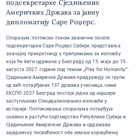
подсекретарке Сједињених
Америчких Држава за јавну
дипломатију Саре Роџерс.
Споразум, потписан током званичне посете
подсекретарке Саре Роџерс Србији, представља
значајну прекретницу у припремама за изложбу
која ће бити одржана у Београду од 15. маја до 15.
августа 2027. године под темом „Play for Humanity“.
Сједињене Америчке Државе придружују се групи
од већ потврђених 137 држава учесница, чиме
ЕКСПО 2027 Београд постаје једна од најшире
заступљених Специјализованих изложби у
историји. Потписивање споразума потврђује
снажно и растуће партнерство Републике Србије и
Сједињених Америчких Држава и одражава
заједничку посвећеност обе земље коришћењу