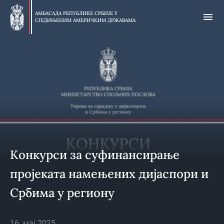
Прескочи
на
АМБАСАДА РЕПУБЛИКЕ СРБИЈЕ У
СЈЕДИЊЕНИМ АМЕРИЧКИМ ДРЖАВАМА
главни
део
Конкурси за суфинансирање
пројеката намењених дијаспори и
Србима у региону
16. мај 2025.