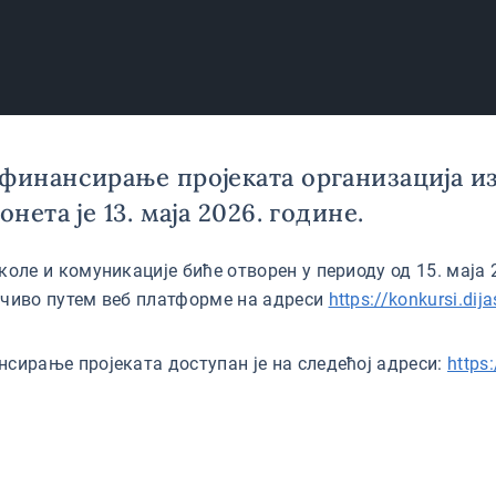
финансирање пројеката организација из
нета је 13. маја 2026. године.
оле и комуникације биће отворен у периоду од 15. маја 2
учиво путем веб платформе на адреси
https://konkursi.dij
нсирање пројеката доступан је на следећој адреси:
https: