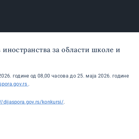
 иностранства за области школе и
026. године од 08,00 часова до 25. маја 2026. године
aspora.gov.rs
.
//dijaspora.gov.rs/konkursi/
.