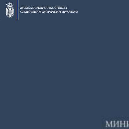
Прескочи
на
АМБАСАДА РЕПУБЛИКЕ СРБИЈЕ У
СЈЕДИЊЕНИМ АМЕРИЧКИМ ДРЖАВАМА
главни
део